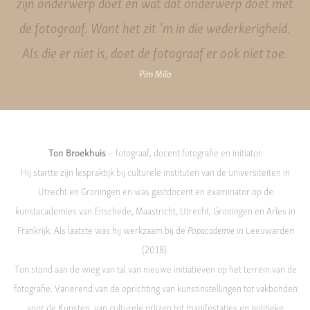
zijn onderwerp doet en wat dat onderwerp doet met
de fotograaf. Want het zit ’m in die wederkerigheid.
Als die er niet is, doet de fotograaf er ook niet toe.
Pim Milo
Ton Broekhuis
– fotograaf, docent fotografie en initiator.
Hij startte zijn lespraktijk bij culturele instituten van de universiteiten in
Utrecht en Groningen en was gastdocent en examinator op de
kunstacademies van Enschede, Maastricht, Utrecht, Groningen en Arles in
Frankrijk. Als laatste was hij werkzaam bij de
Popacademie
in Leeuwarden
(2018).
Ton stond aan de wieg van tal van nieuwe initiatieven op het terrein van de
fotografie. Variërend van de oprichting van kunstinstellingen tot vakbonden
voor de Kunsten, van culturele prijzen tot manifestaties en politieke